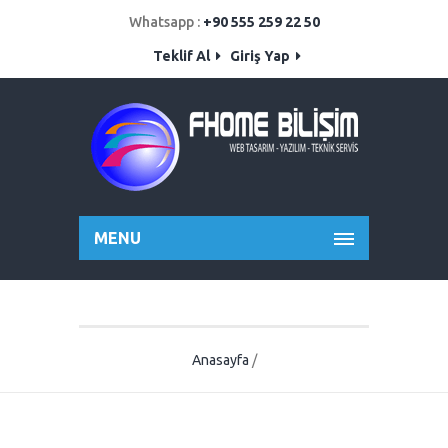
Whatsapp :
+90 555 259 22 50
Teklif Al
Giriş Yap
MENU
Anasayfa
/