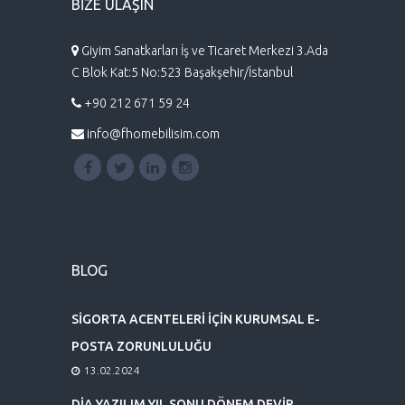
BİZE ULAŞIN
Giyim Sanatkarları İş ve Ticaret Merkezi 3.Ada
C Blok Kat:5 No:523 Başakşehir/İstanbul
+90 212 671 59 24
info@fhomebilisim.com
BLOG
SİGORTA ACENTELERİ İÇİN KURUMSAL E-
POSTA ZORUNLULUĞU
13.02.2024
DİA YAZILIM YIL SONU DÖNEM DEVİR