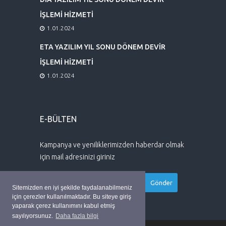
İŞLEMİ HİZMETİ
1.01.2024
ETA YAZILIM YIL SONU DÖNEM DEVİR
İŞLEMİ HİZMETİ
1.01.2024
E-BÜLTEN
Kampanya ve yeniliklerimizden haberdar olmak
için mail adresinizi giriniz
Sitemizden en iyi şekilde faydalanabilmeniz
için çerezler kullanılmaktadır. Bu siteye giriş
yaparak çerez kullanımını kabul etmiş
sayılıyorsunuz.
Daha fazla bilgi