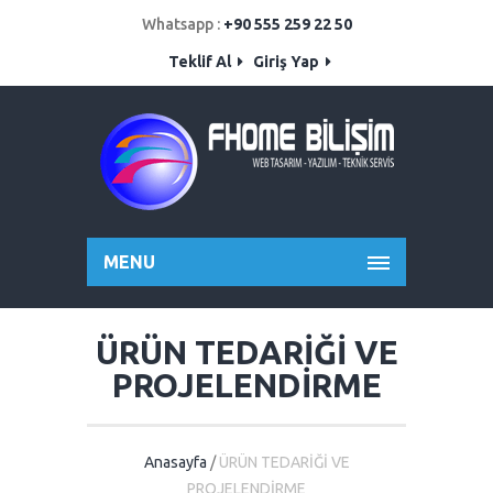
Whatsapp :
+90 555 259 22 50
Teklif Al
Giriş Yap
MENU
ÜRÜN TEDARİĞİ VE
PROJELENDİRME
Anasayfa
/
ÜRÜN TEDARİĞİ VE
PROJELENDİRME