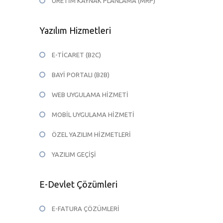
ÜRETİM KAYNAK PLANLAMA (MRP)
Yazılım Hizmetleri
E-TİCARET (B2C)
BAYİ PORTALI (B2B)
WEB UYGULAMA HİZMETİ
MOBİL UYGULAMA HİZMETİ
ÖZEL YAZILIM HİZMETLERİ
YAZILIM GEÇİŞİ
E-Devlet Çözümleri
E-FATURA ÇÖZÜMLERİ