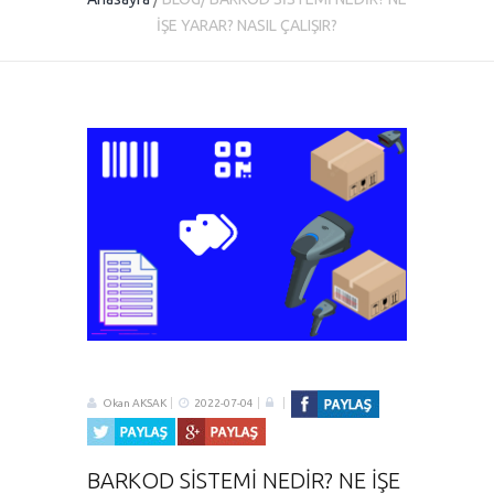
İŞE YARAR? NASIL ÇALIŞIR?
Okan AKSAK
2022-07-04
BARKOD SİSTEMİ NEDİR? NE İŞE