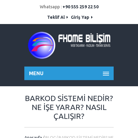
Whatsapp :
+90 555 259 22 50
Teklif Al
Giriş Yap
MENU
BARKOD SİSTEMİ NEDİR?
NE İŞE YARAR? NASIL
ÇALIŞIR?
Anasayfa
/
BLOG/ BARKOD SİSTEMİ NEDİR? NE